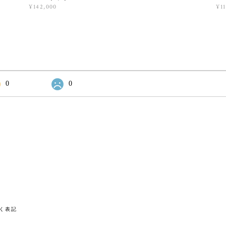
¥142,000
¥11
0
0
く表記