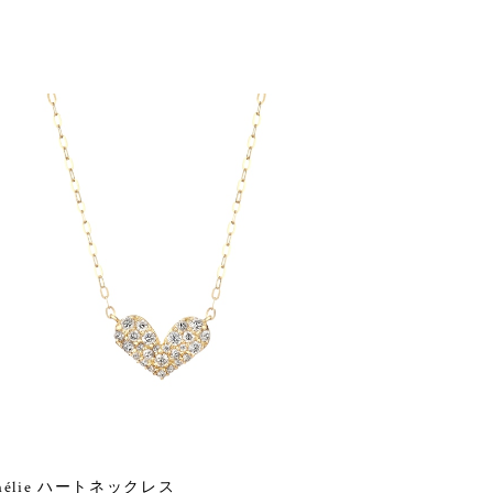
mélie ハートネックレス