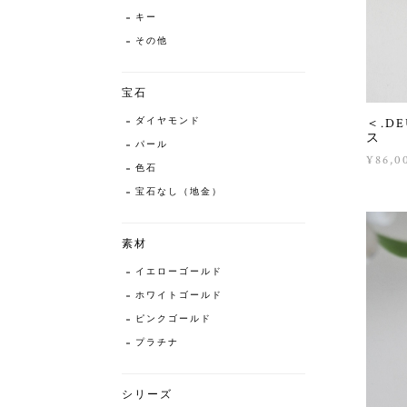
キー
その他
宝石
ダイヤモンド
＜.D
ス
パール
¥86,0
色石
宝石なし（地金）
素材
イエローゴールド
ホワイトゴールド
ピンクゴールド
プラチナ
シリーズ