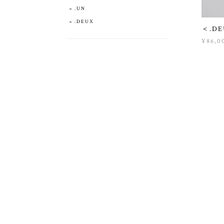
.UN
.DEUX
＜.D
¥86,0