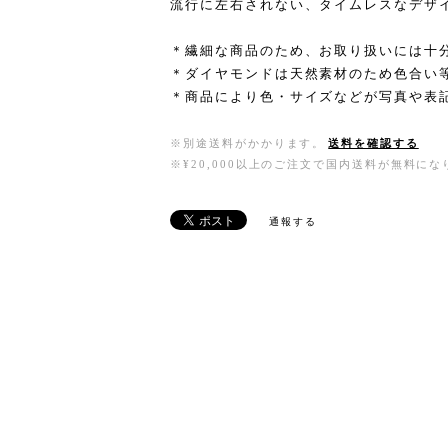
流行に左右されない、タイムレスなデザ
＊繊細な商品のため、お取り扱いには十
＊ダイヤモンドは天然素材のため色合い
＊商品により色・サイズなどが写真や表
※別途送料がかかります。
送料を確認する
※¥20,000以上のご注文で国内送料が無料にな
通報する