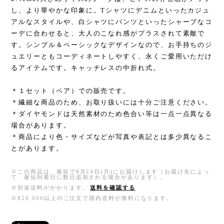
し、より華やかな印象に。Tシャツにデニムといったカジュ
アルなスタイルや、白シャツにパンツといったシャープなコ
ーデに合わせると、大人のこなれ感がプラスされて素敵で
す。シンプル＆ベーシックなデザインなので、お手持ちのジ
ュエリーともコーディネートしやすく、永くご愛用いただけ
るアイテムです。キャッチレスの中折れ式。
＊１セット（ペア）での販売です。
＊繊細な商品のため、お取り扱いには十分ご注意ください。
＊ダイヤモンドは天然素材のため色合い等は一点一点異なる
場合があります。
＊商品により色・サイズなどが写真や表記とは多少異なるこ
とがあります。
※この商品は、最短で8月24日(月)にお届けします（お届け先によっ
て、最短到着日に数日追加される場合があります）。
※別途送料がかかります。
送料を確認する
※¥20,000以上のご注文で国内送料が無料になります。