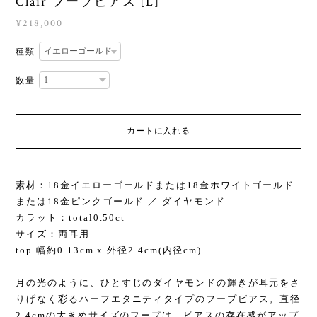
Clair フープピアス [L]
¥218,000
種類
数量
カートに入れる
素材：18金イエローゴールドまたは18金ホワイトゴールド
または18金ピンクゴールド ／ ダイヤモンド
カラット：total0.50ct
サイズ：両耳用
top 幅約0.13cm x 外径2.4cm(内径cm)
月の光のように、ひとすじのダイヤモンドの輝きが耳元をさ
りげなく彩るハーフエタニティタイプのフープピアス。直径
2.4cmの大きめサイズのフープは、ピアスの存在感がアップ